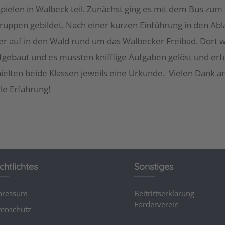
ielen in Walbeck teil. Zunächst ging es mit dem Bus zum 
ruppen gebildet. Nach einer kurzen Einführung in den Ab
der auf in den Wald rund um das Walbecker Freibad. Dort 
fgebaut und es mussten knifflige Aufgaben gelöst und erf
elten beide Klassen jeweils eine Urkunde. Vielen Dank a
lle Erfahrung!
chtlichtes
Sonstiges
pressum
Beitrittserklärung
Förderverein
enschutz