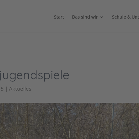
Start
Das sind wir
Schule & Unt
jugendspiele
25
|
Aktuelles