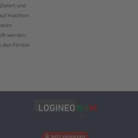
Zielort und
lauf machten
waren
üllt werden.
n den Förster
Jetzt einloggen