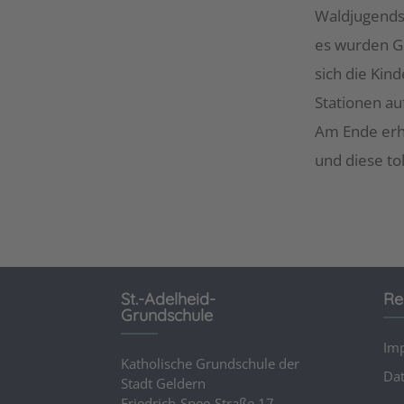
Waldjugendsp
es wurden G
sich die Kin
Stationen au
Am Ende erhi
und diese to
St.-Adelheid-
Re
Grundschule
Im
Katholische Grundschule der
Dat
Stadt Geldern
Friedrich-Spee-Straße 17