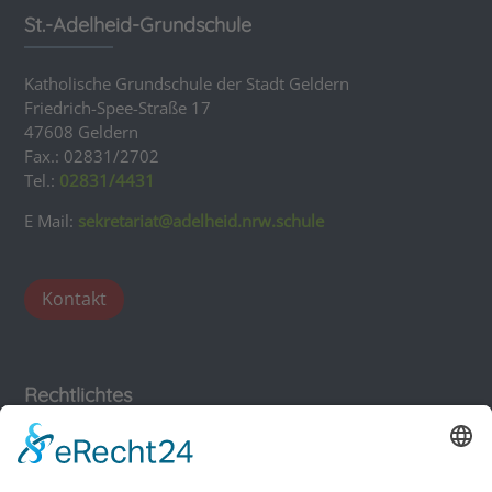
St.-Adelheid-Grundschule
Katholische Grundschule der Stadt Geldern
Friedrich-Spee-Straße 17
47608 Geldern
Fax.: 02831/2702
Tel.:
02831/4431
E Mail:
sekretariat@adelheid.nrw.schule
Kontakt
Rechtlichtes
Impressum
Datenschutz