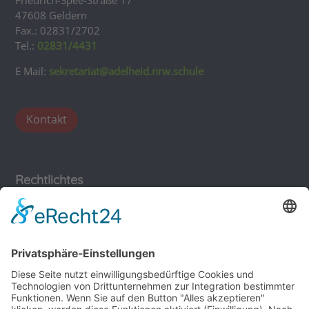
47608 Geldern
Fax.: 02831/2702
Tel.:
02831/4431
E Mail:
sekretariat@adelheid.nrw.schule
Kontakt
Rechtlichtes
Impressum
Datenschutz
Sonstiges