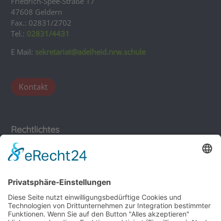
Friedrich-Spee-Straße 17
47608 Geldern
Fax.: 02831/2702
Tel.:
02831/4431
E Mail:
sekretariat@adelheid.nrw.schule
Kontakt
Rechtlichtes
Impressum
Datenschutz
Sonstiges