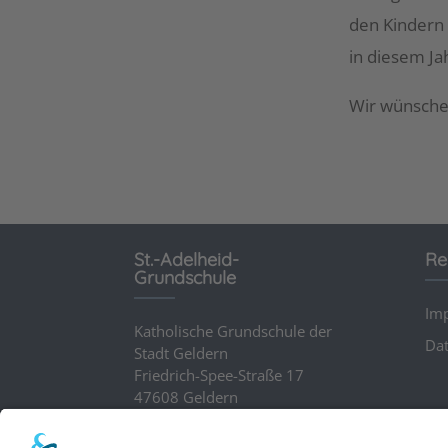
den Kindern 
in diesem Ja
Wir wünschen
St.-Adelheid-
Re
Grundschule
Im
Katholische Grundschule der
Dat
Stadt Geldern
Friedrich-Spee-Straße 17
47608 Geldern
Fax.: 02831/2702
Tel.:
02831/4431