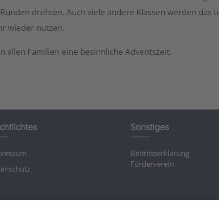
Runden drehten. Auch viele andere Klassen werden das t
hr wieder nutzen.
 allen Familien eine besinnliche Adventszeit.
chtlichtes
Sonstiges
pressum
Beitrittserklärung
Förderverein
enschutz