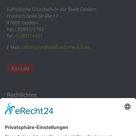
Katholische Grundschule der Stadt Geldern
Friedrich-Spee-Straße 17
47608 Geldern
Fax.: 02831/2702
Tel.:
02831/4431
E Mail:
sekretariat@adelheid.nrw.schule
Kontakt
Rechtlichtes
Impressum
Datenschutz